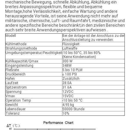
mechanische Bewegung, schnelle Abkühlung, Abkühlung ein
breites Anpassungsspektrum, flexible und bequeme
Montage,hohe Verlässlichkeit, einfache Wartung und andere
herausragende Vorteile, ist seine Anwendung nicht mehr auf
militärische, chemische, Luft- und Raumfahrt, medizinische und
andere spezifische Bereiche beschränkt,in den zivilen Bereichen
auch sehr breite Anwendungsperspektiven aufwiesen .
Modell
Bei der Anlage ist der Anschluss zu der
Anschlussleitung zu verwenden.
Kühlmethode
Flüssigkeit
Strahlungsmethode
Luftwaffe
Umgebungstemperatur/Feuchtigkeit
-10 bis 50°C, 35 bis 80%
(Keine Kondensation)
Kühlkapazität/Qmax
300 W
Eingangsleistung
348W
Fließrate
5 bis 10 PLM
Druckbereich
≤ 100 PSI
Hafen
Zusätzlich
Laufzeit
28.0A
Spitzenstrom
31.6A
Spannung
12VDC
Vmax
15VDC
Operation Temp
-10 bis 50 °C
Gewicht
4.95 kg
Lebensdauer
50000 Stunde
Toleranz
10%