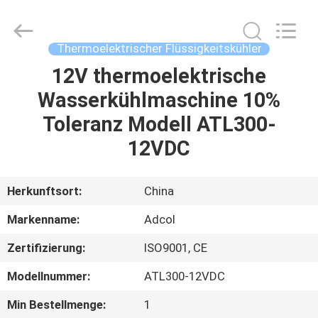
Adcol
Electronics
(Guangzhou)
Co.,
Ltd..
Thermoelektrischer Flüssigkeitskühler
All
Rights
Reserved.
12V thermoelektrische
HAUS
Wasserkühlmaschine 10%
PRODUKTE
Toleranz Modell ATL300-
12VDC
VIDEOS
Herkunftsort:
China
ÜBER
Markenname:
Adcol
UNS
Zertifizierung:
ISO9001, CE
FABRIK-
Modellnummer:
ATL300-12VDC
AUSFLUG
Min Bestellmenge:
1