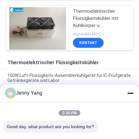
Thermoelektrischer
Flüssigkeitskühler mit
Kühlkörper u.
Kälteleistung 300W
negotiable MOQ:1
KONTAKT
Thermoelektrischer Flüssigkeitskühler
100W Luft-Flüssigkeits-Assemblerkühlgerät für IC-Prüfgeräte
Getränkegeräte und Labor
Jenny Yang
Kompakte thermoelektrische Flüssigkeitskühlgeräte mit
Hochdichte-Wärmeabnehmern und Name-Ventilatoren für die
Wärmeverteilung im Labor
2:30 PM
190W Hochleistungs-Wärmeelektrische Flüssigkeitskühler für
industrielle und medizinische Laser
Good day, what product are you looking for?
Beliebte Kategorien
Alle