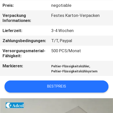
Preis:
negotiable
QUALITÄTSKONTROLLE
Verpackung
Festes Karton-Verpacken
Informationen:
KONTAKT
Lieferzeit:
3-4 Wochen
US
Zahlungsbedingungen:
T/T, Paypal
NACHRICHTEN
Versorgungsmaterial-
500 PCS/Monat
Fähigkeit:
Markieren:
,
FÄLLE
Peltier-Flüssigkeitskühler
Peltier-Flüssigkeitskühlsystem
SITEMAP
BESTPREIS
PRIVACY
POLICY