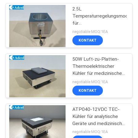
2.5L
17
Temperaturregelungsmodul
Mehrstufige Peltier-
für
Fermentationsbehälter -
negotiable MOQ:1EA
Kühler
Anwendbar für
KONTAKT
medizinische Geräte und
Prüfgeräte
50W Luft-zu-Platten-
Thermoelektrischer
Kühler für medizinische
15
Diagnostik, Industrie- und
negotiable MOQ:1EA
TEG-
Analysegeräte
KONTAKT
Thermoelektrischer
ATP040-12VDC TEC-
Generator
Kühler für analytische
Geräte und medizinische
Diagnostik
negotiable MOQ:1EA