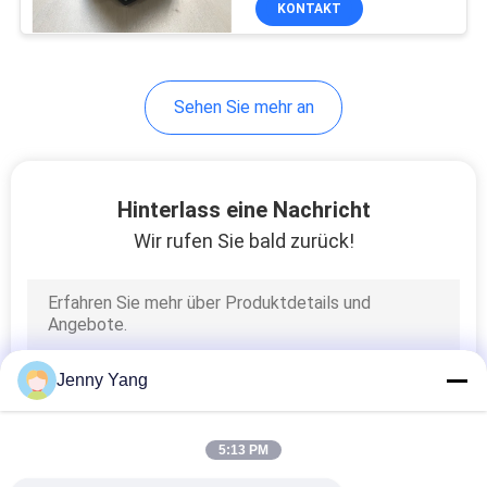
KONTAKT
17
Peltier-
Temperaturregler
Sehen Sie mehr an
Hinterlass eine Nachricht
Wir rufen Sie bald zurück!
15
Wärmeleitendes
Material
Jenny Yang
5:13 PM
15