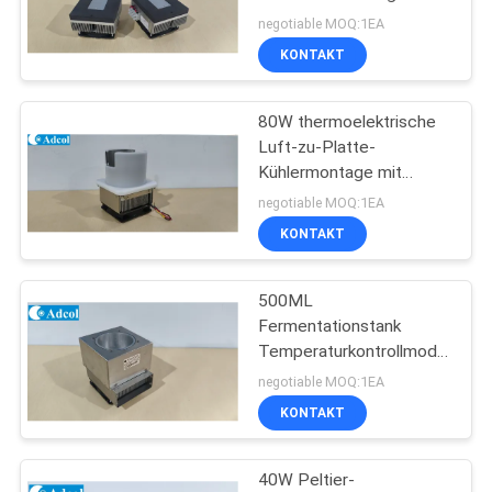
Assistenten macht.
und Kühlung von
negotiable MOQ:1EA
Lebensmitteln und
KONTAKT
Getränken
23
Thermoelektrische
80W thermoelektrische
Luft-zu-Platte-
Wasserkühlgeräte
Kühlermontage mit
umweltfreundlichem
negotiable MOQ:1EA
Kühlmittelfreies Design
KONTAKT
500ML
17
Fermentationstank
Peltier
Temperaturkontrollmodul
- Anwendbar für
negotiable MOQ:1EA
thermoelektrisches
medizinische Geräte und
KONTAKT
Testvorrichtungen
Bad
40W Peltier-