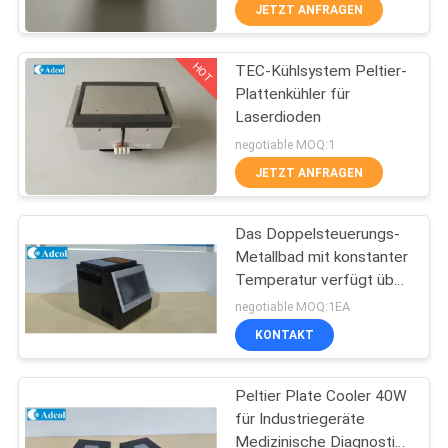
JETZT ANFRAGEN
QUALITÄTSKONTROLLE
HOT
TEC-Kühlsystem Peltier-
77
Plattenkühler für
KONTAKT
Laserdioden
Peltier-
US
negotiable MOQ:1
Plattenkühlgerät
JETZT ANFRAGEN
NACHRICHTEN
Das Doppelsteuerungs-
Metallbad mit konstanter
FÄLLE
Temperatur verfügt über
52
ein einzigartiges
negotiable MOQ:1EA
Doppeltemperaturregelsystem
SITEMAP
Thermoelektrischer
KONTAKT
was es sowohl für
Forscher als auch für
Flüssigkeitskühler
PRIVACY
Produktionsingenieure zu
Peltier Plate Cooler 40W
einem unverzichtbaren
für Industriegeräte
POLICY
und effizienten
Medizinische Diagnostik