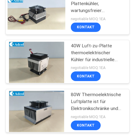
Plattenkühler,
wartungsfreier
44
thermoelektrischer
negotiable MOQ:1EA
Kühler ohne bewegliche
Thermoelektrischer
KONTAKT
Teile, reduzierte
Peltier-
Geräusche und
Vibrationen für
40W Luft-zu-Platte
Luftentfeuchter
verschiedene
thermoelektrischer
Kühlbedürfnisse
Kühler für industrielle
Geräte
negotiable MOQ:1EA
KONTAKT
28
Peltier-
80W Thermoelektrische
Luftplatte ist für
Thermoelektrische
Elektronikschränke und
Module
Klimakammern konzipiert.
negotiable MOQ:1EA
KONTAKT