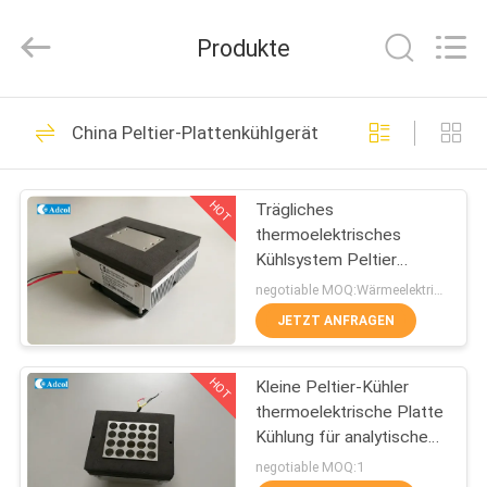
Adcol
Electronics
(Guangzhou)
Produkte
Co.,
Ltd..
All
Rights
Reserved.
HAUS
56
China Peltier-Plattenkühlgerät
Thermoelektrische
PRODUKTE
Kühlvorrichtung
HOT
Trägliches
thermoelektrisches
Peltiers
VIDEOS
Kühlsystem Peltier
Kaltplattenkühlgerät
negotiable MOQ:Wärmeelektrische Kühlung Peltier-Plattenkühlgerät
ÜBER
JETZT ANFRAGEN
82
UNS
Thermoelektrische
HOT
Kleine Peltier-Kühler
thermoelektrische Platte
FABRIK-
Klimaanlage
Kühlung für analytische
AUSFLUG
Prüfung
negotiable MOQ:1