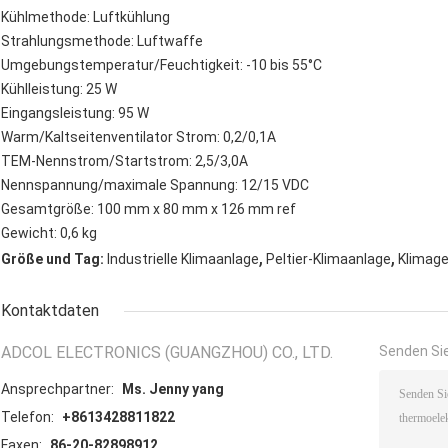
Kühlmethode: Luftkühlung
Strahlungsmethode: Luftwaffe
Umgebungstemperatur/Feuchtigkeit: -10 bis 55°C
Kühlleistung: 25 W
Eingangsleistung: 95 W
Warm/Kaltseitenventilator Strom: 0,2/0,1A
TEM-Nennstrom/Startstrom: 2,5/3,0A
Nennspannung/maximale Spannung: 12/15 VDC
Gesamtgröße: 100 mm x 80 mm x 126 mm ref
Gewicht: 0,6 kg
,
,
Größe und Tag:
Industrielle Klimaanlage
Peltier-Klimaanlage
Klimage
Kontaktdaten
ADCOL ELECTRONICS (GUANGZHOU) CO., LTD.
Senden Sie
Ansprechpartner:
Ms. Jenny yang
Telefon:
+8613428811822
Faxen:
86-20-82898912