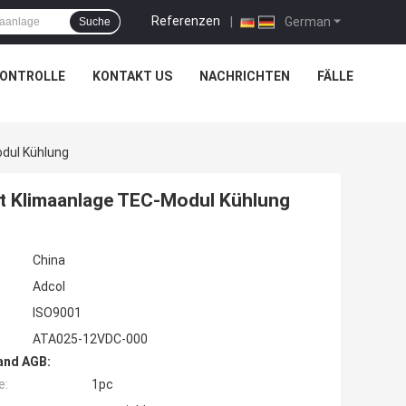
Referenzen
|
German
Suche
KONTROLLE
KONTAKT US
NACHRICHTEN
FÄLLE
dul Kühlung
ät Klimaanlage TEC-Modul Kühlung
China
Adcol
ISO9001
ATA025-12VDC-000
and AGB:
e:
1pc