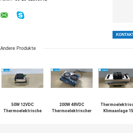
Andere Produkte
50W 12VDC
200W 48VDC
Thermoelektris
Thermoelektrische
Thermoelektrischer
Klimaanlage 1
Klimaanlage für
Luftkühler mit
Watt Luft-Luft
Außen- und
kompaktem Design
Kühler für
Innenkioske mit
und
Elektronikschrä