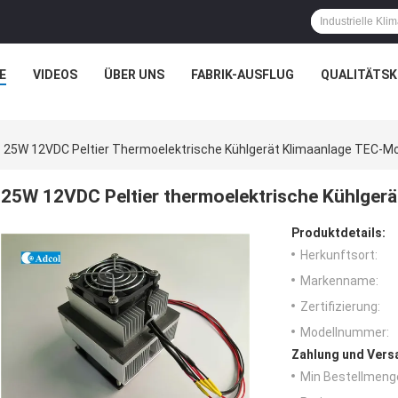
E
VIDEOS
ÜBER UNS
FABRIK-AUSFLUG
QUALITÄTS
25W 12VDC Peltier Thermoelektrische Kühlgerät Klimaanlage TEC-Mo
25W 12VDC Peltier thermoelektrische Kühlger
Produktdetails:
Herkunftsort:
Markenname:
Zertifizierung:
Modellnummer:
Zahlung und Vers
Min Bestellmeng