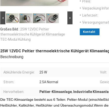
Preis:
Verpackung Info
Lieferzeit:
Versorgungsmater
Großes Bild :
25W 12VDC Peltier
Kontakt
thermoelektrische Kühlgerät Klimaanlage
TEC-Modul Kühlung
25W 12VDC Peltier thermoelektrische Kühlgerät Klimaanl
Beschreibung
Abkühlende Energie:
25 W
Volt:
Strom:
2.5A Normal
Gewic
Hervorheben:
Peltier-Klimaanlage
,
Industrielle Klimaanl
Die TEC-Klimaanlage besteht aus 6 Teilen: Peltier-Modul (einschließlich
Heißkühler, Kaltkühler, Heißkühler und Überwachungsmodul.Wenn die