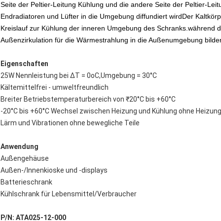
Seite der Peltier-Leitung Kühlung und die andere Seite der Peltier-Lei
Endradiatoren und Lüfter in die Umgebung diffundiert wirdDer Kaltkörp
Kreislauf zur Kühlung der inneren Umgebung des Schranks.während der
Außenzirkulation für die Wärmestrahlung in die Außenumgebung bilde
Eigenschaften
25W Nennleistung bei ΔT = 0oC,Umgebung = 30°C
Kältemittelfrei - umweltfreundlich
Breiter Betriebstemperaturbereich von ₹20°C bis +60°C
-20°C bis +60°C Wechsel zwischen Heizung und Kühlung ohne Heizun
Lärm und Vibrationen ohne bewegliche Teile
Anwendung
Außengehäuse
Außen-/Innenkioske und -displays
Batterieschrank
Kühlschrank für Lebensmittel/Verbraucher
P/N: ATA025-12-000