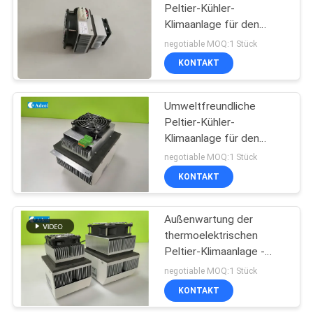
Peltier-Kühler-
Klimaanlage für den
Außenschrank
negotiable MOQ:1 Stück
KONTAKT
Umweltfreundliche
Peltier-Kühler-
Klimaanlage für den
Außenschrank
negotiable MOQ:1 Stück
KONTAKT
Außenwartung der
thermoelektrischen
Peltier-Klimaanlage -
kostenlos
negotiable MOQ:1 Stück
KONTAKT