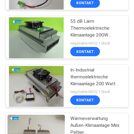
Lüfter
KONTAKT
QUALITÄTSKONTROLLE
55 dB Lärm
Thermoelektrische
KONTAKT
Klimaanlage 200W
US
Telekom-Schrank 48VDC
negotiable MOQ:1 Stück
KONTAKT
NACHRICHTEN
In-Industrial
thermoelektrische
FÄLLE
Klimaanlage 200 Watt
Telekommunikationsschrank
negotiable MOQ:1 Stück
Geräuscharm
SITEMAP
KONTAKT
PRIVACY
Wärmeverwaltung
Außen-Klimaanlage Mini
POLICY
Peltier