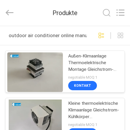
Adcol
Electronics
(Guangzhou)
Produkte
Co.,
Ltd..
All
Rights
Reserved.
HAUS
outdoor air conditioner online manufacture
PRODUKTE
Außen-Klimaanlage
Thermoelektrische
VIDEOS
Montage Gleichstrom-
Kühlkörper
negotiable MOQ:1
Wärmewasserbecken
ÜBER
KONTAKT
und Lüfter
UNS
Kleine thermoelektrische
Klimaanlage Gleichstrom-
FABRIK-
Kühlkörper
AUSFLUG
Wärmewaschbecken und
negotiable MOQ:1