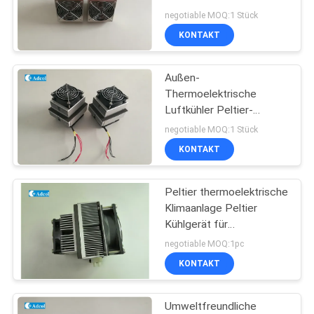
Thermoelektrische
negotiable MOQ:1 Stück
Montage 50W 24VDC
KONTAKT
Außen-
Thermoelektrische
Luftkühler Peltier-
Klimatisierungsanlage
negotiable MOQ:1 Stück
KONTAKT
Peltier thermoelektrische
Klimaanlage Peltier
Kühlgerät für
Außenkammer ATA025
negotiable MOQ:1pc
12VDC
KONTAKT
Umweltfreundliche