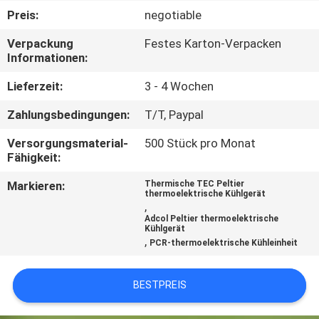
Preis:
negotiable
QUALITÄTSKONTROLLE
Verpackung
Festes Karton-Verpacken
Informationen:
KONTAKT
Lieferzeit:
3 - 4 Wochen
US
Zahlungsbedingungen:
T/T, Paypal
NACHRICHTEN
Versorgungsmaterial-
500 Stück pro Monat
Fähigkeit:
Markieren:
Thermische TEC Peltier
FÄLLE
thermoelektrische Kühlgerät
,
Adcol Peltier thermoelektrische
Kühlgerät
SITEMAP
,
PCR-thermoelektrische Kühleinheit
PRIVACY
BESTPREIS
POLICY