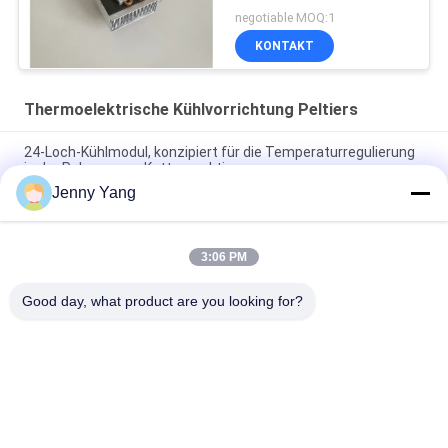
negotiable MOQ:1
KONTAKT
Thermoelektrische Kühlvorrichtung Peltiers
24-Loch-Kühlmodul, konzipiert für die Temperaturregulierung
in der Polymerase-Kettenreaktion
Jenny Yang
4-Loch-Kühlmodul, konzipiert für die Temperaturregulierung in
der Polymerase-Kettenreaktion
3:06 PM
Kühlleistung 10W Luft-zu-Luft thermoelektrische
Kühlvorrichtung ATA010-05
Good day, what product are you looking for?
Beliebte Kategorien
Alle
Thermoelektrische 
Thermoelektrische 
Kühlvorrichtung 
Klimaanlage
Peltiers