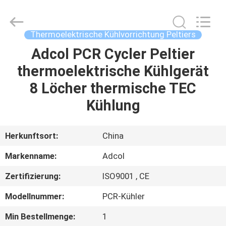
Adcol
Electronics
(Guangzhou)
Co.,
Ltd..
Thermoelektrische Kühlvorrichtung Peltiers
All
Rights
Reserved.
Adcol PCR Cycler Peltier
HAUS
thermoelektrische Kühlgerät
PRODUKTE
8 Löcher thermische TEC
Kühlung
VIDEOS
Herkunftsort:
China
ÜBER
Markenname:
Adcol
UNS
Zertifizierung:
ISO9001 , CE
FABRIK-
Modellnummer:
PCR-Kühler
AUSFLUG
Min Bestellmenge:
1