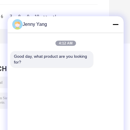
6
7
8
9
10
>>
>|
Jenny Yang
4:12 AM
Good day, what product are you looking 
for?
CHRICHT HINTERLASSEN