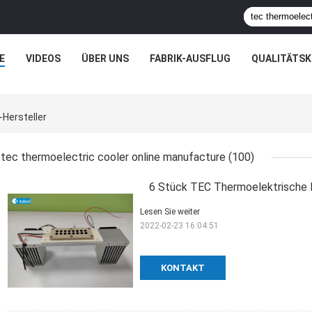
E
VIDEOS
ÜBER UNS
FABRIK-AUSFLUG
QUALITÄTS
-Hersteller
tec thermoelectric cooler online manufacture
(100)
6 Stück TEC Thermoelektrische 
Lesen Sie weiter
2022-02-23 16:04:51
KONTAKT