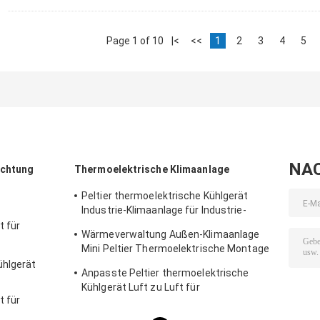
Page 1 of 10
|<
<<
1
2
3
4
5
NA
ichtung
Thermoelektrische Klimaanlage
Peltier thermoelektrische Kühlgerät
Industrie-Klimaanlage für Industrie-
Gehäuse
t für
Wärmeverwaltung Außen-Klimaanlage
Mini Peltier Thermoelektrische Montage
50W 24VDC
ühlgerät
Anpasste Peltier thermoelektrische
Kühlgerät Luft zu Luft für
t für
Geldautomaten