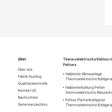
über
Thermoelektrische Kühlvorr
Peltiers
Über uns
Halbleiter-Klimaanlage
Fabrik-Ausflug
Thermoelektrische Kühlgerä
Qualitätskontrolle
Gehäuse
Halbleiterkühlung Peltier
Kontakt US
thermoelektrische Wasserk
Nachrichten
Peltier-Plattenkühlgerät
Seitenverzeichnis
Thermoelektrische Kühlgerä
Laborgeräte