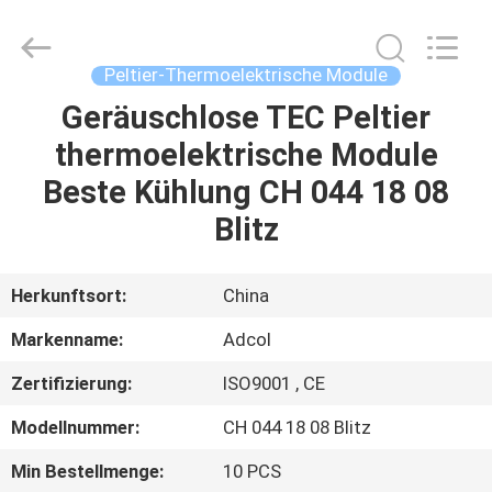
Adcol
Electronics
(Guangzhou)
Co.,
Ltd..
Peltier-Thermoelektrische Module
All
Rights
Reserved.
Geräuschlose TEC Peltier
HAUS
thermoelektrische Module
PRODUKTE
Beste Kühlung CH 044 18 08
Blitz
VIDEOS
Herkunftsort:
China
ÜBER
Markenname:
Adcol
UNS
Zertifizierung:
ISO9001 , CE
FABRIK-
Modellnummer:
CH 044 18 08 Blitz
AUSFLUG
Min Bestellmenge:
10 PCS