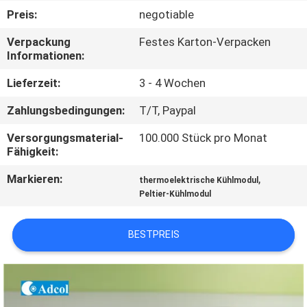
Preis:
negotiable
QUALITÄTSKONTROLLE
Verpackung
Festes Karton-Verpacken
Informationen:
KONTAKT
Lieferzeit:
3 - 4 Wochen
US
Zahlungsbedingungen:
T/T, Paypal
NACHRICHTEN
Versorgungsmaterial-
100.000 Stück pro Monat
Fähigkeit:
Markieren:
,
FÄLLE
thermoelektrische Kühlmodul
Peltier-Kühlmodul
SITEMAP
BESTPREIS
PRIVACY
POLICY