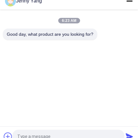
Jenny Yang
Medizinische PCR Peltier Thermoelektrische Module TEC mit
Loch
6:23 AM
TBA Zelle Peltier Thermoelektrische Module TEC mit Loch
Good day, what product are you looking for?
Beliebte Kategorien
Alle
Thermoelektrische 
Thermoelektrische 
Kühlvorrichtung 
Klimaanlage
Peltiers
Peltier-
Thermoelektrischer 
Plattenkühlgerät
Flüssigkeitskühler
Thermoelektrische 
Peltier 
Wasserkühlgeräte
Thermoelektrisches 
Bad
Thermoelektrisches 
Peltier-
Trockenmittel 
Thermoelektrische 
Peltiers
Module