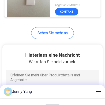
Generator
negotiable MOQ:10
KONTAKT
23
Thermoelektrische
Sehen Sie mehr an
Wasserkühlgeräte
Hinterlass eine Nachricht
Wir rufen Sie bald zurück!
17
Peltier
thermoelektrisches
Jenny Yang
Bad