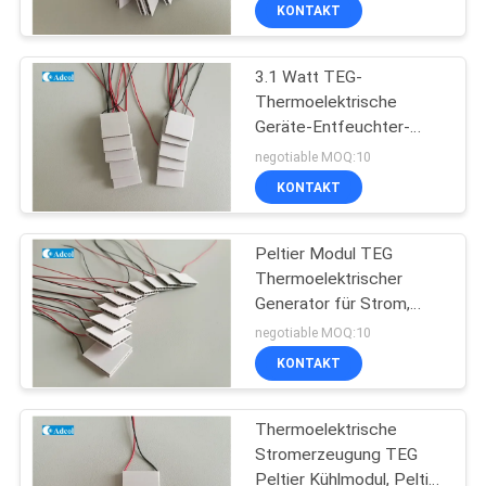
Wechselstromwiderstand
KONTAKT
QUALITÄTSKONTROLLE
3.1 Watt TEG-
77
Thermoelektrische
KONTAKT
Geräte-Entfeuchter-
Peltier-
US
Kühlungsanlage
negotiable MOQ:10
Plattenkühlgerät
KONTAKT
NACHRICHTEN
Peltier Modul TEG
Thermoelektrischer
FÄLLE
Generator für Strom,
52
Peltier Stromerzeuger
negotiable MOQ:10
SITEMAP
Thermoelektrischer
KONTAKT
Flüssigkeitskühler
PRIVACY
Thermoelektrische
Stromerzeugung TEG
POLICY
Peltier Kühlmodul, Peltier