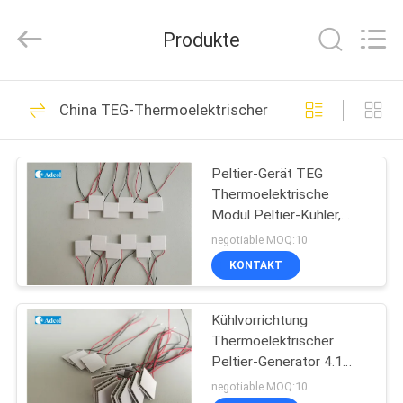
Adcol
Electronics
(Guangzhou)
Produkte
Co.,
Ltd..
All
Rights
Reserved.
HAUS
56
China TEG-Thermoelektrischer Generator
Thermoelektrische
PRODUKTE
Kühlvorrichtung
Peltier-Gerät TEG
Thermoelektrische
Peltiers
VIDEOS
Modul Peltier-Kühler,
Thermoelektrische
negotiable MOQ:10
Generatoren
ÜBER
KONTAKT
82
UNS
Thermoelektrische
Kühlvorrichtung
Thermoelektrischer
FABRIK-
Klimaanlage
Peltier-Generator 4.1
AUSFLUG
Ohm
negotiable MOQ:10