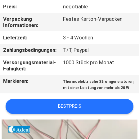
Preis:
negotiable
QUALITÄTSKONTROLLE
Verpackung
Festes Karton-Verpacken
Informationen:
KONTAKT
Lieferzeit:
3 - 4 Wochen
US
Zahlungsbedingungen:
T/T, Paypal
NACHRICHTEN
Versorgungsmaterial-
1000 Stück pro Monat
Fähigkeit:
Markieren:
,
FÄLLE
Thermoelektrische Stromgeneratoren
mit einer Leistung von mehr als 20 W
SITEMAP
BESTPREIS
PRIVACY
POLICY