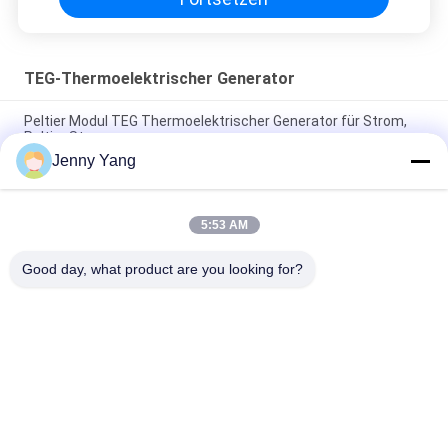
TEG-Thermoelektrischer Generator
Peltier Modul TEG Thermoelektrischer Generator für Strom,
Peltier Stromerzeuger
Jenny Yang
3.1 Watt TEG-Thermoelektrische Geräte-Entfeuchter-
Kühlungsanlage
5:53 AM
Kühlvorrichtung Thermoelektrischer Peltier-Generator 4.1
Ohm Wechselstromwiderstand
Good day, what product are you looking for?
Beliebte Kategorien
Alle
Thermoelektrische 
Thermoelektrische 
Kühlvorrichtung 
Klimaanlage
Peltiers
Peltier-
Thermoelektrischer 
Plattenkühlgerät
Flüssigkeitskühler