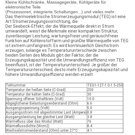
Kleine Kühlschränke, Massagegeräte, Kühlgeräte für
elektronische Teile
(Prozessoren, integrierte Schaltungen...) und vieles mehr.
Das thermoelektrische Stromerzeugungsmodul (TEG) ist eine
Art Stromerzeugungsvorrichtung, die
Der Seebeck-Effekt, der die Wärmequelle direkt in Strom
umwandelt, weist die Merkmale einer kompakten Struktur,
zuverlässiger Leistung, wartungsfreier und geräuschfreier
Funktion auf.Kohlenstoffarm und grünDie Wärmequelle von TEG
ist extrem umfangreich. Es wird kontinuierlich Gleichstrom
erzeugen, solange es Temperaturunterschiede zwischen
beiden Seiten des Moduls gibt.der Faktor, der die
Erzeugungskapazität und die Umwandlungseffizienz von TEG
beeinflusst, ist der Temperaturunterschied. Je größer der
Temperaturunterschied, desto mehr Erzeugungskapazität und
höhere Umwandlungseffizienz werden erzielt.
Teilnummer
TEG1-127-1.0-1.5-250
Temperatur der heißen Seite (C-Grad)
250
Temperatur der kalten Seite (C-Grad)
30
Spannung offener Schaltkreis (Volt)
10.0
Abgeglichener Belastungswiderstand (Ohm)
6.6
Ausgangsspannung (Volt)
5.0
Ausgangsstrom mit abgestimmter Last (Ampere)
0.8
Ausgangsleistung bei gleicher Last (Watt)
3.8
Wärmefluss über das Modul (Watt)
76
Wärmeflussdichte (Wcm2)
8.4
Wechselstromwiderstand (Ohm) unter 27°C
4.1