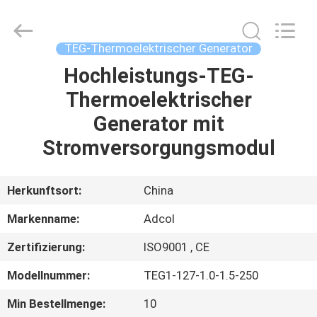
Adcol
Electronics
(Guangzhou)
Co.,
Ltd..
TEG-Thermoelektrischer Generator
All
Rights
Reserved.
Hochleistungs-TEG-
HAUS
Thermoelektrischer
PRODUKTE
Generator mit
Stromversorgungsmodul
VIDEOS
Herkunftsort:
China
ÜBER
Markenname:
Adcol
UNS
Zertifizierung:
ISO9001 , CE
FABRIK-
Modellnummer:
TEG1-127-1.0-1.5-250
AUSFLUG
Min Bestellmenge:
10