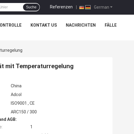
Referenzen
|
German
Suche
KONTROLLE
KONTAKT US
NACHRICHTEN
FÄLLE
turregelung
ät mit Temperaturregelung
China
Adcol
ISO9001 , CE
ARC150 / 300
and AGB:
e:
1