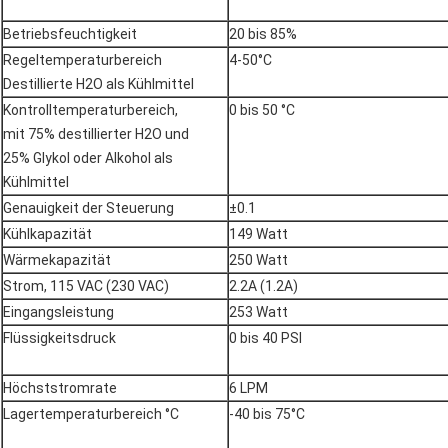
Betriebsfeuchtigkeit
20 bis 85%
Regeltemperaturbereich
4-50°C
Destillierte H2O als Kühlmittel
Kontrolltemperaturbereich,
0 bis 50 °C
mit 75% destillierter H2O und
25% Glykol oder Alkohol als
Kühlmittel
Genauigkeit der Steuerung
±0.1
Kühlkapazität
149 Watt
Wärmekapazität
250 Watt
Strom, 115 VAC (230 VAC)
2.2A (1.2A)
Eingangsleistung
253 Watt
Flüssigkeitsdruck
0 bis 40 PSI
Höchststromrate
6 LPM
Lagertemperaturbereich °C
-40 bis 75°C