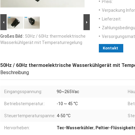
Preis:
Verpackung Info
Lieferzeit:
Zahlungsbedingu
Großes Bild :
50Hz / 60Hz thermoelektrische
Versorgungsmater
Wasserkühlgerät mit Temperaturregelung
Kontakt
50Hz / 60Hz thermoelektrische Wasserkühlgerät mit Temp
Beschreibung
Eingangsspannung:
90~265Vac
Häu
Betriebstemperatur.:
-10 ~ 45 °C
Bet
Steuertemperaturspanne:
4-50 °C
Ste
Hervorheben:
Tec-Wasserkühler
,
Peltier-Flüssigkeit