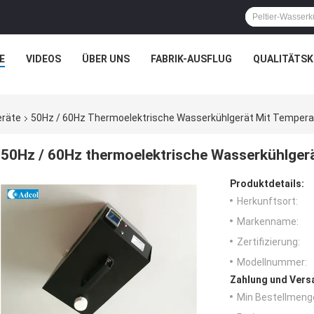
E
VIDEOS
ÜBER UNS
FABRIK-AUSFLUG
QUALITÄTS
eräte
50Hz / 60Hz Thermoelektrische Wasserkühlgerät Mit Tempera
50Hz / 60Hz thermoelektrische Wasserkühlger
Produktdetails:
Herkunftsort:
Markenname:
Zertifizierung:
Modellnummer:
Zahlung und Vers
Min Bestellmeng