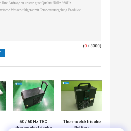
(
0
/ 3000)
50 / 60 Hz TEC
Thermoelektrische
thermoelektrische
Peltier-