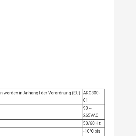
n werden in Anhang I der Verordnung (EU)
ARC300-
01
90 ~
265VAC
50/60 Hz
-10°C bis