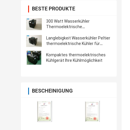
BESTE PRODUKTE
300 Watt Wasserkühler
Thermoelektrische
Kühlvorrichtung für
Werkzeugmaschinen
Langlebigkeit Wasserkühler Peltier
thermoelektrische Kühler für
Industrieinstrument
Kompaktes thermoelektrisches
Kühlgerät Ihre Kühlmöglichkeit
BESCHEINIGUNG