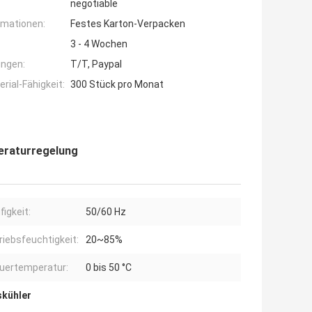
negotiable
rmationen:
Festes Karton-Verpacken
3 - 4 Wochen
ngen:
T/T, Paypal
ial-Fähigkeit:
300 Stück pro Monat
eraturregelung
figkeit:
50/60 Hz
riebsfeuchtigkeit:
20~85%
uertemperatur:
0 bis 50 °C
skühler