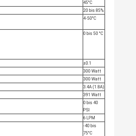
45°C
20 bis 85%
4-50°C
0 bis 50 °C
±0.1
300 Watt
300 Watt
3.4A (1.8A)
391 Watt
0 bis 40
PSI
6 LPM
-40 bis
75°C