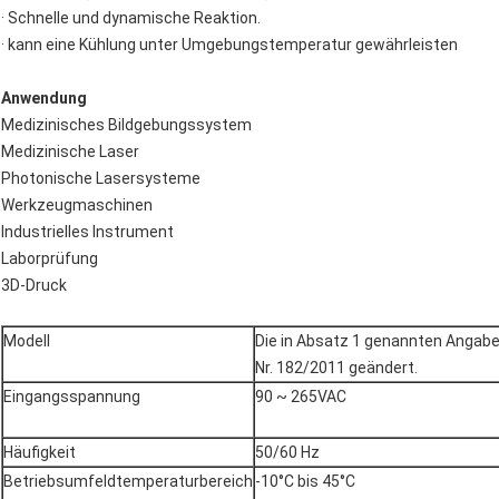
· Schnelle und dynamische Reaktion.
· kann eine Kühlung unter Umgebungstemperatur gewährleisten
Anwendung
Medizinisches Bildgebungssystem
Medizinische Laser
Photonische Lasersysteme
Werkzeugmaschinen
Industrielles Instrument
Laborprüfung
3D-Druck
Modell
Die in Absatz 1 genannten Angabe
Nr. 182/2011 geändert.
Eingangsspannung
90 ~ 265VAC
Häufigkeit
50/60 Hz
Betriebsumfeldtemperaturbereich
-10°C bis 45°C