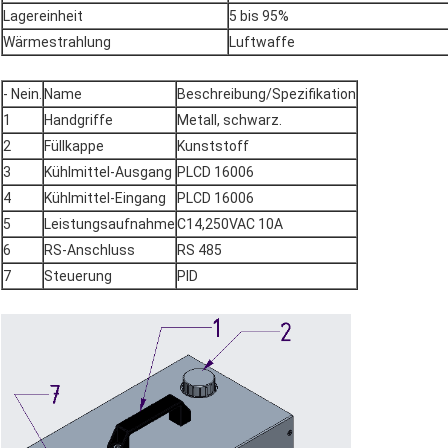
Lagereinheit
5 bis 95%
Wärmestrahlung
Luftwaffe
- Nein.
Name
Beschreibung/Spezifikation
1
Handgriffe
Metall, schwarz.
2
Füllkappe
Kunststoff
3
Kühlmittel-Ausgang
PLCD 16006
4
Kühlmittel-Eingang
PLCD 16006
5
Leistungsaufnahme
C14,250VAC 10A
6
RS-Anschluss
RS 485
7
Steuerung
PID