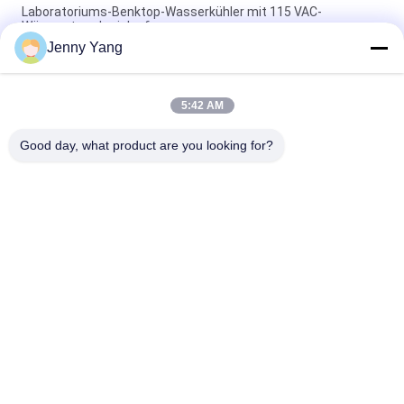
Laboratoriums-Benktop-Wasserkühler mit 115 VAC-
Wärmestromkreislauf
Jenny Yang
Die 150W ARC-Serie ist ein Tisch-Umlaufkühler, der für
medizinische Bildgebungssysteme und medizinische Laser
eingesetzt wird.
5:42 AM
230 VAC TBA Industrie-Wasserkühler
Good day, what product are you looking for?
Beliebte Kategorien
Alle
Thermoelektrische 
Thermoelektrische 
Kühlvorrichtung 
Klimaanlage
Peltiers
Peltier-
Thermoelektrischer 
Plattenkühlgerät
Flüssigkeitskühler
Thermoelektrische 
Peltier 
Wasserkühlgeräte
Thermoelektrisches 
Bad
Thermoelektrisches 
Peltier-