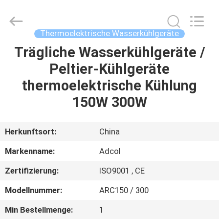
Adcol
Electronics
(Guangzhou)
Co.,
Ltd..
Thermoelektrische Wasserkühlgeräte
All
Rights
Reserved.
Trägliche Wasserkühlgeräte /
HAUS
Peltier-Kühlgeräte
PRODUKTE
thermoelektrische Kühlung
150W 300W
VIDEOS
Herkunftsort:
China
ÜBER
Markenname:
Adcol
UNS
Zertifizierung:
ISO9001 , CE
FABRIK-
Modellnummer:
ARC150 / 300
AUSFLUG
Min Bestellmenge:
1