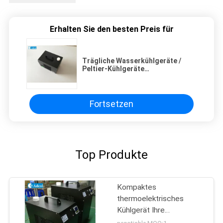
Erhalten Sie den besten Preis für
Trägliche Wasserkühlgeräte /
Peltier-Kühlgeräte
thermoelektrische Kühlung 150W
300W
Fortsetzen
Top Produkte
Kompaktes
thermoelektrisches
Kühlgerät Ihre
Kühlmöglichkeit