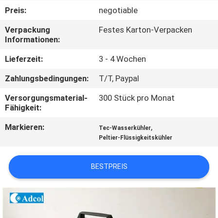
Preis:
negotiable
QUALITÄTSKONTROLLE
Verpackung
Festes Karton-Verpacken
Informationen:
KONTAKT
Lieferzeit:
3 - 4 Wochen
US
Zahlungsbedingungen:
T/T, Paypal
NACHRICHTEN
Versorgungsmaterial-
300 Stück pro Monat
Fähigkeit:
Markieren:
,
FÄLLE
Tec-Wasserkühler
Peltier-Flüssigkeitskühler
SITEMAP
BESTPREIS
PRIVACY
POLICY