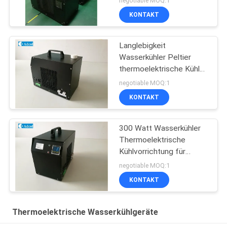
negotiable MOQ:1
KONTAKT
Langlebigkeit
Wasserkühler Peltier
thermoelektrische Kühler
für Industrieinstrument
negotiable MOQ:1
KONTAKT
300 Watt Wasserkühler
Thermoelektrische
Kühlvorrichtung für
Werkzeugmaschinen
negotiable MOQ:1
KONTAKT
Thermoelektrische Wasserkühlgeräte