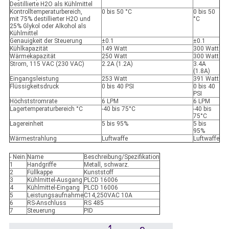
Destillierte H2O als Kühlmittel
Kontrolltemperaturbereich,
0 bis 50 °C
0 bis 50
mit 75% destillierter H2O und
°C
25% Glykol oder Alkohol als
Kühlmittel
Genauigkeit der Steuerung
±0.1
±0.1
Kühlkapazität
149 Watt
300 Watt
Wärmekapazität
250 Watt
300 Watt
Strom, 115 VAC (230 VAC)
2.2A (1.2A)
3.4A
(1.8A)
Eingangsleistung
253 Watt
391 Watt
Flüssigkeitsdruck
0 bis 40 PSI
0 bis 40
PSI
Höchststromrate
6 LPM
6 LPM
Lagertemperaturbereich °C
-40 bis 75°C
-40 bis
75°C
Lagereinheit
5 bis 95%
5 bis
95%
Wärmestrahlung
Luftwaffe
Luftwaffe
- Nein.
Name
Beschreibung/Spezifikation
1
Handgriffe
Metall, schwarz.
2
Füllkappe
Kunststoff
3
Kühlmittel-Ausgang
PLCD 16006
4
Kühlmittel-Eingang
PLCD 16006
5
Leistungsaufnahme
C14,250VAC 10A
6
RS-Anschluss
RS 485
7
Steuerung
PID