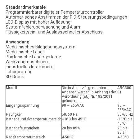
Standardmerkmale
Programmierbarer digitaler Temperaturcontroller
Automatisches Abstimmen der PID-Steuerungsbedingungen
LCD-Display mit hoher Auflösung
Systemfehlerüberwachung und Alarm
Flüssigkeitsein- und Auslassschneller Abschluss
Anwendung
Medizinisches Bildgebungssystem
Medizinische Laser
Photonische Lasersysteme
Werkzeugmaschinen
Industrielles Instrument
Laborprüfung
3D-Druck
Modell
Die in Absatz 1 genannten
ARC300-
Angaben werden in Anhang I der
01
Verordnung (EU) Nr. 182/2011
geändert.
Eingangsspannung
90 ~ 265VAC
90 ~
265VAC
Häufigkeit
50/60 Hz
50/60 Hz
Betriebsumfeldtemperaturbereich
-10°C bis 45°C
-10°C bis
45°C
Betriebsfeuchtigkeit
20 bis 85%
20 bis
85%
Regeltemperaturbereich
4-50°C
4-50°C