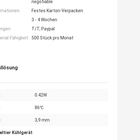
negotiable
rmationen:
Festes Karton-Verpacken
3 - 4 Wochen
ngen:
T/T, Paypal
ial-Fähigkeit:
500 Stück pro Monat
hllösung
:
0.42W
:
86℃
:
3,9 mm
eltier Kühlgerät