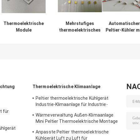
Thermoelektrische
Mehrstufiges
Automatischer
Module
thermoelektrisches
Peltier-Kühler m
Mehrstufige
Modul
mehreren Stufe
Peltier-Kühler
Halbleiterkühlschrauber
Tec Peltier
Halbleiterkühlchip-
Goldveredelung
Kühlmodul 4.0
Einheit
Imax
NA
ichtung
Thermoelektrische Klimaanlage
Peltier thermoelektrische Kühlgerät
Industrie-Klimaanlage für Industrie-
Gehäuse
t für
Wärmeverwaltung Außen-Klimaanlage
Mini Peltier Thermoelektrische Montage
50W 24VDC
ühlgerät
Anpasste Peltier thermoelektrische
Kühlgerät Luft zu Luft für