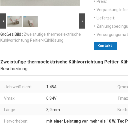
Preis:
Verpackung Info
Lieferzeit:
Zahlungsbedingu
Großes Bild :
Zweistufige thermoelektrische
Versorgungsmater
Kühlvorrichtung Peltier-Kühllösung
Kontakt
Zweistufige thermoelektrische Kühlvorrichtung Peltier-Kü
Beschreibung
- Ich weiß nicht.:
1.45A
Qmax
Vmax:
0.84V
Tmax
Länge:
3,9 mm
Breite
Hervorheben:
mit einer Leistung von mehr als 10 W
,
Tec P