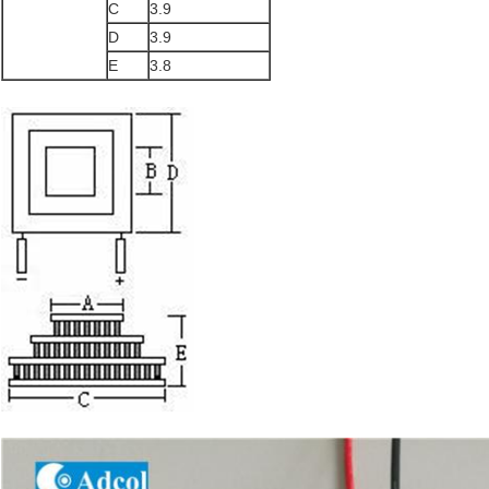
C
3.9
D
3.9
E
3.8