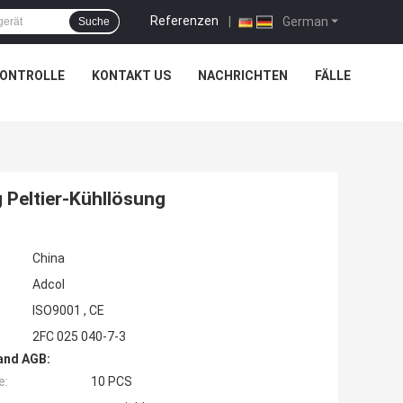
Referenzen
|
German
Suche
KONTROLLE
KONTAKT US
NACHRICHTEN
FÄLLE
 Peltier-Kühllösung
China
Adcol
ISO9001 , CE
2FC 025 040-7-3
and AGB:
e:
10 PCS