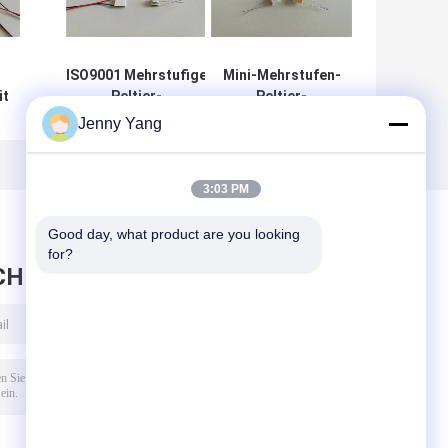
ISO9001 Mehrstufige
Mini-Mehrstufen-
it
Peltier-
Peltier-
n
Kühlerthermoelektrische
Kühlermodul /
Jenny Yang
Modul für elektronische
thermoelektrisches
A
Kühlung
Modul
3:03 PM
Good day, what product are you looking 
for?
CHRICHT HINTERLASSEN