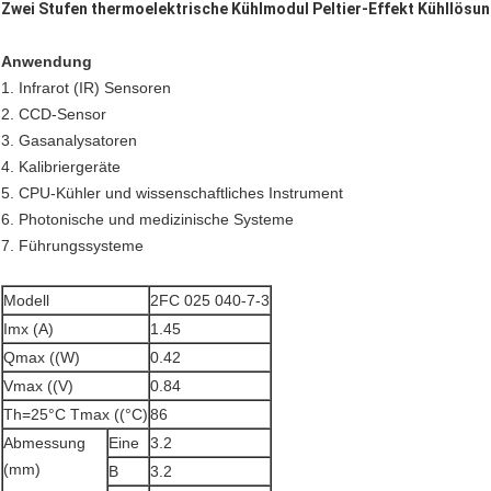
Zwei Stufen thermoelektrische Kühlmodul Peltier-Effekt Kühllösu
Anwendung
1. Infrarot (IR) Sensoren
2. CCD-Sensor
3. Gasanalysatoren
4. Kalibriergeräte
5. CPU-Kühler und wissenschaftliches Instrument
6. Photonische und medizinische Systeme
7. Führungssysteme
Modell
2FC 025 040-7-3
Imx (A)
1.45
Qmax ((W)
0.42
Vmax ((V)
0.84
Th=25°C Tmax ((°C)
86
Abmessung
Eine
3.2
(mm)
B
3.2