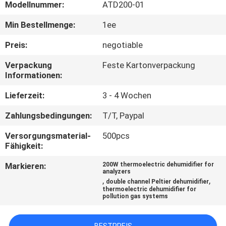
Modellnummer:
ATD200-01
QUALITÄTSKONTROLLE
Min Bestellmenge:
1ee
Preis:
negotiable
KONTAKT
Verpackung
Feste Kartonverpackung
US
Informationen:
Lieferzeit:
3 - 4 Wochen
NACHRICHTEN
Zahlungsbedingungen:
T/T, Paypal
FÄLLE
Versorgungsmaterial-
500pcs
Fähigkeit:
SITEMAP
Markieren:
200W thermoelectric dehumidifier for
analyzers
,
,
double channel Peltier dehumidifier
thermoelectric dehumidifier for
PRIVACY
pollution gas systems
POLICY