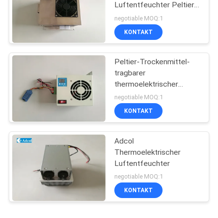
Luftentfeuchter Peltier-
Kondensator
negotiable MOQ:1
KONTAKT
Peltier-Trockenmittel-
tragbarer
thermoelektrischer
Kondensator,
negotiable MOQ:1
Nennleistung 35W
KONTAKT
Adcol
Thermoelektrischer
Luftentfeuchter
negotiable MOQ:1
KONTAKT