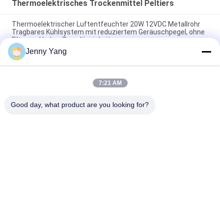
Thermoelektrisches Trockenmittel Peltiers
Thermoelektrischer Luftentfeuchter 20W 12VDC Metallrohr
Tragbares Kühlsystem mit reduziertem Geräuschpegel, ohne
Filter und hoher Zuverlässigkeit
Jenny Yang
50W Einrohr-Thermoelektrischer Entfeuchter
35W Peltier-Thermoelektrischer Luftentfeuchter, tragbare
7:21 AM
Einkanal-Einheit mit SUS 304 Wärmetauscher und präziser
Temperaturregelung für Gasanalysatoren
Good day, what product are you looking for?
Beliebte Kategorien
Alle
Thermoelektrische 
Thermoelektrische 
Kühlvorrichtung 
Klimaanlage
Peltiers
Peltier-
Thermoelektrischer 
Plattenkühlgerät
Flüssigkeitskühler
Thermoelektrische 
Peltier 