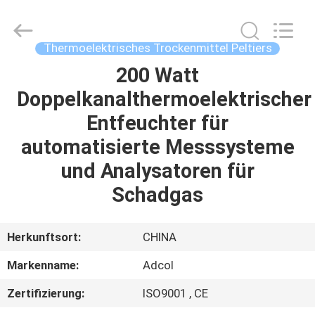
Adcol
Electronics
(Guangzhou)
Co.,
Ltd..
Thermoelektrisches Trockenmittel Peltiers
All
Rights
Reserved.
200 Watt
HAUS
Doppelkanalthermoelektrischer
PRODUKTE
Entfeuchter für
automatisierte Messsysteme
VIDEOS
und Analysatoren für
Schadgas
ÜBER
UNS
Herkunftsort:
CHINA
Markenname:
Adcol
FABRIK-
Zertifizierung:
ISO9001 , CE
AUSFLUG