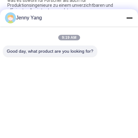
was es sowohl für Forscher als auch für
Produktionsingenieure zu einem unverzichtbaren und
effizienten Assistenten macht.
Jenny Yang
Peltier Plate Cooler 40W für Industriegeräte Medizinische
Diagnostik und Kühlung von Lebensmitteln und Getränken
9:19 AM
80W thermoelektrische Luft-zu-Platte-Kühlermontage mit
umweltfreundlichem Kühlmittelfreies Design
Good day, what product are you looking for?
Beliebte Kategorien
Alle
Thermoelektrische 
Thermoelektrische 
Kühlvorrichtung 
Klimaanlage
Peltiers
Peltier-
Thermoelektrischer 
Plattenkühlgerät
Flüssigkeitskühler
Thermoelektrische 
Peltier 
Wasserkühlgeräte
Thermoelektrisches 
Bad
Thermoelektrisches 
Peltier-