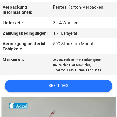
Verpackung
Festes Karton-Verpacken
QUALITÄTSKONTROLLE
Informationen:
Lieferzeit:
3 - 4 Wochen
KONTAKT
Zahlungsbedingungen:
T / T, PayPal
US
Versorgungsmaterial-
500 Stück pro Monat
Fähigkeit:
NACHRICHTEN
Markieren:
,
24VDC Peltier-Plattenkühlgerät
,
8A Peltier-Plattenkühler
FÄLLE
Thermo-TEC-Kühler-Kaltplatte
SITEMAP
BESTPREIS
PRIVACY
POLICY