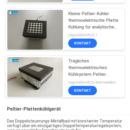
Kleine Peltier-Kühler
thermoelektrische Platte
Kühlung für analytische
Prüfung
negotiable MOQ:1
KONTAKT
Trägliches
thermoelektrisches
Kühlsystem Peltier
Kaltplattenkühlgerät
negotiable MOQ:Wärmeelektrische Kühlung Peltier-Plattenkühlgerät
KONTAKT
Peltier-Plattenkühlgerät
Das Doppelsteuerungs-Metallbad mit konstanter Temperatur
verfügt über ein einzigartiges Doppeltemperaturregelsystem,