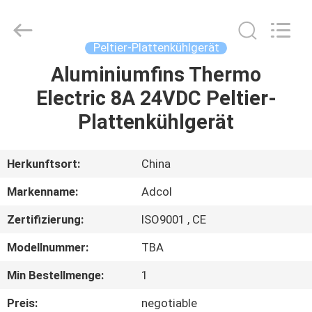
Adcol
Electronics
(Guangzhou)
Co.,
Ltd..
Peltier-Plattenkühlgerät
All
Rights
Reserved.
Aluminiumfins Thermo
HAUS
Electric 8A 24VDC Peltier-
PRODUKTE
Plattenkühlgerät
VIDEOS
Herkunftsort:
China
Markenname:
Adcol
ÜBER
Zertifizierung:
ISO9001 , CE
UNS
Modellnummer:
TBA
FABRIK-
Min Bestellmenge:
1
AUSFLUG
Preis:
negotiable