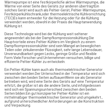
Wärmepumpe ist eine festkörperliche aktive Wärmepumpe, die
Wärme von einer Seite des Geräts zur anderen überträgtEin
solches Gerät wird auch als Peltier-Gerät, Peltier-Wärmepumpe,
Festkörperkühlschrank,oder thermoelektrische Kühlvorrichtung
(TEC)Es kann entweder für die Heizung oder für die Kühlung
verwendet werden, obwohl in der Praxis die Hauptanwendung
Kühlung ist.
Diese Technologie wird bei der Kühlung weit seltener
angewendet als bei der Dampfkompressionskühlung.Die
Hauptvorteile eines Peltier-Kühlers im Vergleich zu einem
Dampfkompressionskühler sind sein Mangel an beweglichen
Teilen oder zirkulierender Flüssigkeit, sehr lange Lebensdauer,
Unverwundbarkeit gegen Lecks, geringe Größe und flexible
Form.Viele Forscher und Unternehmen versuchen, billige und
effiziente Peltier-Kühler zu entwickeln.
Ein Peltier-Kühler kann auch als thermoelektrischer Generator
verwendet werden.Der Unterschied in der Temperatur wird sich
zwischen den beiden Seiten aufbauenWenn sie als Generator
betrieben wird, wird eine Seite des Geräts auf eine Temperatur
erhitzt, die größer ist als die andere Seite, und infolgedessen
wird sich ein Spannungsunterschied zwischen den beiden
Seiten bilden.Ein gut konzipierter Peltier-Kühler ist ein
mittelmäßiger thermoelektrischer Generator und umgekehrt.,
aufgrund unterschiedlicher Anforderungen an die Konstruktion
und Verpackung.