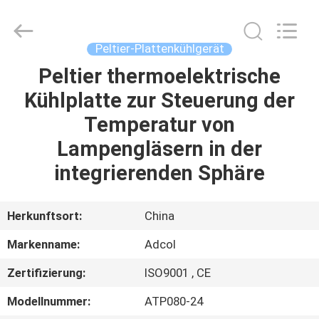
Adcol
Electronics
(Guangzhou)
Co.,
Ltd..
Peltier-Plattenkühlgerät
All
Rights
Reserved.
Peltier thermoelektrische
HAUS
Kühlplatte zur Steuerung der
PRODUKTE
Temperatur von
Lampengläsern in der
VIDEOS
integrierenden Sphäre
ÜBER
Herkunftsort:
China
UNS
Markenname:
Adcol
Zertifizierung:
ISO9001 , CE
FABRIK-
AUSFLUG
Modellnummer:
ATP080-24