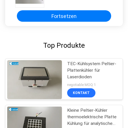
Temperatur von Lampengläsern in
der integrierenden Sphäre
Fortsetzen
Top Produkte
TEC-Kühlsystem Peltier-
Plattenkühler für
Laserdioden
negotiable MOQ:1
KONTAKT
Kleine Peltier-Kühler
thermoelektrische Platte
Kühlung für analytische