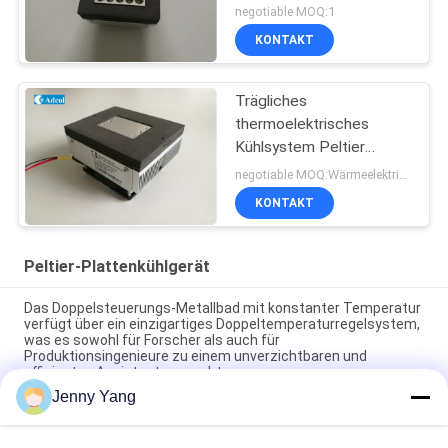
Prüfung
negotiable MOQ:1
KONTAKT
Trägliches
thermoelektrisches
Kühlsystem Peltier
Kaltplattenkühlgerät
negotiable MOQ:Wärmeelektrische Kühlung Peltier-Plattenkühlgerät
KONTAKT
Peltier-Plattenkühlgerät
Das Doppelsteuerungs-Metallbad mit konstanter Temperatur
verfügt über ein einzigartiges Doppeltemperaturregelsystem,
was es sowohl für Forscher als auch für
Produktionsingenieure zu einem unverzichtbaren und
effizienten Assistenten macht.
Jenny Yang
Peltier Plate Cooler 40W für Industriegeräte Medizinische
Diagnostik und Kühlung von Lebensmitteln und Getränken