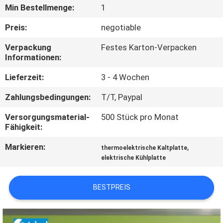
Min Bestellmenge:
1
QUALITÄTSKONTROLLE
Preis:
negotiable
Verpackung
Festes Karton-Verpacken
KONTAKT
Informationen:
US
Lieferzeit:
3 - 4 Wochen
Zahlungsbedingungen:
T/T, Paypal
NACHRICHTEN
Versorgungsmaterial-
500 Stück pro Monat
Fähigkeit:
FÄLLE
Markieren:
,
thermoelektrische Kaltplatte
elektrische Kühlplatte
SITEMAP
BESTPREIS
PRIVACY
POLICY