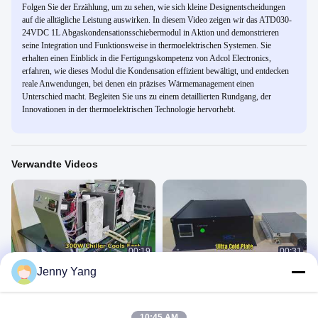
Folgen Sie der Erzählung, um zu sehen, wie sich kleine Designentscheidungen
auf die alltägliche Leistung auswirken. In diesem Video zeigen wir das ATD030-
24VDC 1L Abgaskondensationsschiebermodul in Aktion und demonstrieren
seine Integration und Funktionsweise in thermoelektrischen Systemen. Sie
erhalten einen Einblick in die Fertigungskompetenz von Adcol Electronics,
erfahren, wie dieses Modul die Kondensation effizient bewältigt, und entdecken
reale Anwendungen, bei denen ein präzises Wärmemanagement einen
Unterschied macht. Begleiten Sie uns zu einem detaillierten Rundgang, der
Innovationen in der thermoelektrischen Technologie hervorhebt.
Verwandte Videos
00:19
00:31
Jenny Yang
300 W thermoelektrischer
Liquid-to-Plate-TEC-Kühler,
Umlaufflüssigkeitskühler
Produktanzeige
Produktanzeige
April 23, 2026
April 29, 2026
10:45 AM