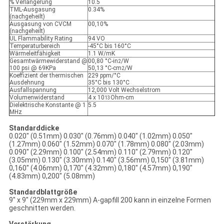
% Verlängerung
10.5
TML-Ausgasung
0.34%
(nachgeheilt)
Ausgasung von CVCM
00,10%
(nachgeheilt)
UL Flammability Rating
94 VO
Temperaturbereich
-45°C bis 160°C
Wärmeleitfähigkeit
1.1 W/mK
Gesamtwärmewiderstand @
00,80 °C-in
/W
2
100 psi @ 69KPa
50,13 °C-cm
/W
2
Koeffizient der thermischen
229 ppm/°C
Ausdehnung
35°C bis 130°C
Ausfallspannung
12,000 Volt Wechselstrom
Volumenwiderstand
4 x 10
Ohm-cm
13
Dielektrische Konstante @ 1
5.5
MHz
Standarddicke
0.020" (0.51mm) 0.030" (0.76mm) 0.040" (1.02mm) 0.050"
(1.27mm) 0.060" (1.52mm) 0.070" (1.78mm) 0.080" (2.03mm)
0.090" (2.29mm) 0.100" (2.54mm) 0.110" (2.79mm) 0.120"
(3.05mm) 0.130" (3.30mm) 0.140" (3.56mm) 0,150" (3.81mm)
0,160" (4.06mm) 0,170" (4.32mm) 0,180" (4.57mm) 0,190"
(4.83mm) 0,200" (5.08mm)
Standardblattgröße
9" x 9" (229mm x 229mm) A-gapfill 200 kann in einzelne Formen
geschnitten werden.