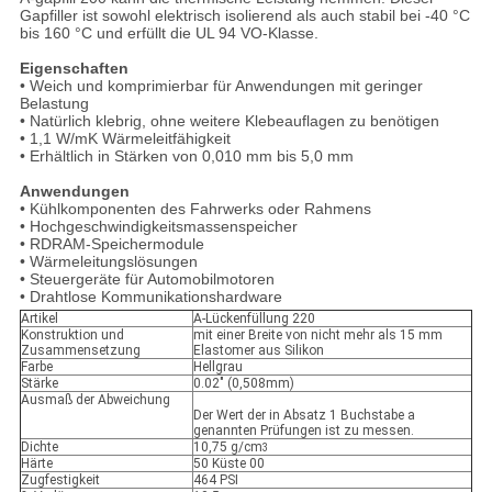
Gapfiller ist sowohl elektrisch isolierend als auch stabil bei -40 °C
bis 160 °C und erfüllt die UL 94 VO-Klasse.
Eigenschaften
• Weich und komprimierbar für Anwendungen mit geringer
Belastung
• Natürlich klebrig, ohne weitere Klebeauflagen zu benötigen
• 1,1 W/mK Wärmeleitfähigkeit
• Erhältlich in Stärken von 0,010 mm bis 5,0 mm
Anwendungen
• Kühlkomponenten des Fahrwerks oder Rahmens
• Hochgeschwindigkeitsmassenspeicher
• RDRAM-Speichermodule
• Wärmeleitungslösungen
• Steuergeräte für Automobilmotoren
• Drahtlose Kommunikationshardware
Artikel
A-Lückenfüllung 220
Konstruktion und
mit einer Breite von nicht mehr als 15 mm
Zusammensetzung
Elastomer aus Silikon
Farbe
Hellgrau
Stärke
0.02" (0,508mm)
Ausmaß der Abweichung
Der Wert der in Absatz 1 Buchstabe a
genannten Prüfungen ist zu messen.
Dichte
10,75 g/cm
3
Härte
50 Küste 00
Zugfestigkeit
464 PSI