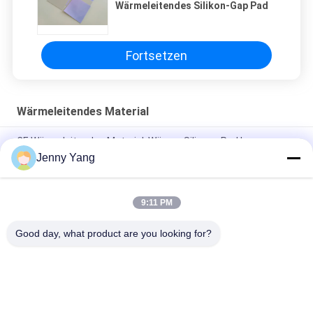
Wärmeleitendes Silikon-Gap Pad
Fortsetzen
Wärmeleitendes Material
CE Wärmeleitendes Material, Wärme-Silicone Pad In
Elektronikprodukt Silicone Gummiblech
Jenny Yang
Wärmeleitfähiges Silikonpad, doppelseitiges Klebeelement
9:11 PM
Wärmeleitende Silikon-Wärmewaschbecken für die
Lückefüllung
Good day, what product are you looking for?
Beliebte Kategorien
Alle
Thermoelektrische 
Thermoelektrische 