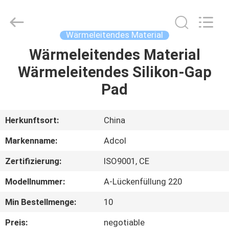
Adcol
Electronics
(Guangzhou)
Co.,
Ltd..
Wärmeleitendes Material
All
Rights
Reserved.
Wärmeleitendes Material
HAUS
Wärmeleitendes Silikon-Gap
PRODUKTE
Pad
VIDEOS
Herkunftsort:
China
Markenname:
Adcol
ÜBER
Zertifizierung:
ISO9001, CE
UNS
Modellnummer:
A-Lückenfüllung 220
FABRIK-
Min Bestellmenge:
10
AUSFLUG
Preis:
negotiable