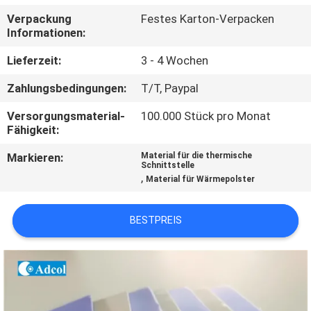
Verpackung
Festes Karton-Verpacken
QUALITÄTSKONTROLLE
Informationen:
Lieferzeit:
3 - 4 Wochen
KONTAKT
Zahlungsbedingungen:
T/T, Paypal
US
Versorgungsmaterial-
100.000 Stück pro Monat
Fähigkeit:
NACHRICHTEN
Markieren:
Material für die thermische
Schnittstelle
,
Material für Wärmepolster
FÄLLE
BESTPREIS
SITEMAP
PRIVACY
POLICY